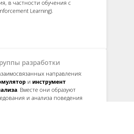
я, в частности обучения с
forcement Learning).
группы разработки
взаимосвязанных направления:
эмулятор
и
инструмент
нализа
. Вместе они образуют
ледования и анализа поведения
тельных систем — от
 до сложных аппаратно-
ексов.
я группы разработки,
для работы