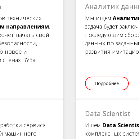
а
Аналитик данны
ов технических
Мы ищем
Аналитик
ым направлениям
.
задача будет заклю
хочет начать свой
последующим сборо
безопасности,
данных по заданным
то новое и
развития имитацио
 стенах ВУЗа
Подробнее
Data Scientist
зработки сервиса
Ищем
Data Scientis
ей машинного
комплексных систе