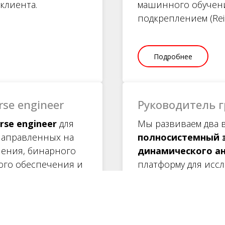
клиента.
машинного обучени
подкреплением (Rein
Подробнее
erse engineer
Руководитель 
rse
engineer
для
Мы развиваем два 
направленных на
полносистемный 
чения, бинарного
динамического а
ного обеспечения и
платформу для исс
ения.
различных вычисли
микроконтроллеров
программных компл
Ищем
руководител