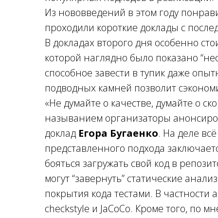
Из нововведений в этом году понра
проходили короткие доклады с посл
В докладах второго дня особенно ст
которой наглядно было показано “н
способное завести в тупик даже опыт
подводных камней позволит сэкономи
«Не думайте о качестве, думайте о с
называнием организаторы анонсиро
доклад
Егора Бугаенко
. На деле вс
представленного подхода заключаетс
бояться загружать свой код в репозито
могут “завернуть” статические анал
покрытия кода тестами. В частности а
checkstyle и JaCoCo. Кроме того, по 