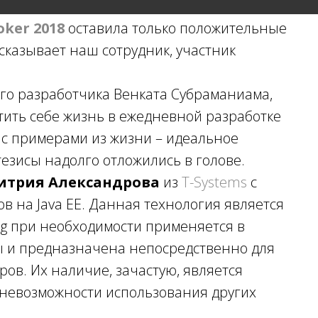
oker 2018
оставила только положительные
ссказывает наш сотрудник, участник
го разработчика Венката Субраманиама,
стить себе жизнь в ежедневной разработке
 с примерами из жизни – идеальное
езисы надолго отложились в голове.
итрия Александрова
из
T-Systems
с
 на Java EE. Данная технология является
g при необходимости применяется в
ы и предназначена непосредственно для
ов. Их наличие, зачастую, является
 невозможности использования других