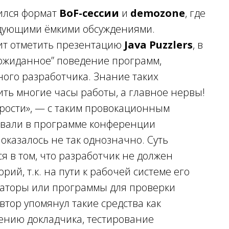
вился формат
BoF-сессии
и
demozone
, где
едующими ёмкими обсуждениями.
оит отметить презентацию
Java Puzzlers
, в
еожиданное” поведение программ,
ного разработчика. Знание таких
ть многие часы работы, а главное нервы!
корости», — с таким провокационным
вали в программе конференции
ё оказалось не так однозначно. Суть
я в том, что разработчик не должен
рий, т.к. на пути к рабочей системе его
изаторы или программы для проверки
втор упомянул такие средства как
мнению докладчика, тестирование