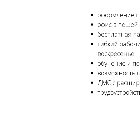
оформление по
офис в пешей 
бесплатная па
гибкий рабочи
воскресенье;
обучение и п
возможность п
ДМС с расшире
трудоустройст
льготами:
- льготная ипоте
- отсрочка от п