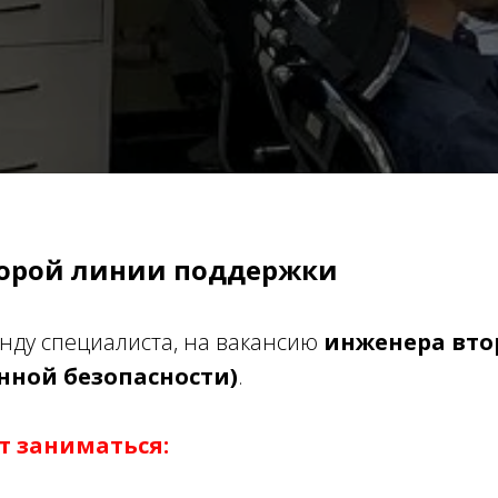
орой линии поддержки
нду специалиста, на вакансию
инженера вто
ной безопасности)
.
т заниматься: