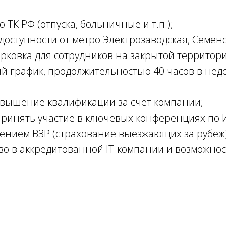
 ТК РФ (отпуска, больничные и т.п.);
доступности от метро Электрозаводская, Семено
рковка для сотрудников на закрытой территори
й график, продолжительностью 40 часов в неде
овышение квалификации за счет компании;
ринять участие в ключевых конференциях по ИБ
нием ВЗР (страхование выезжающих за рубеж),
во в аккредитованной IT-компании и возможно
ка;
ризыва на военную службу.